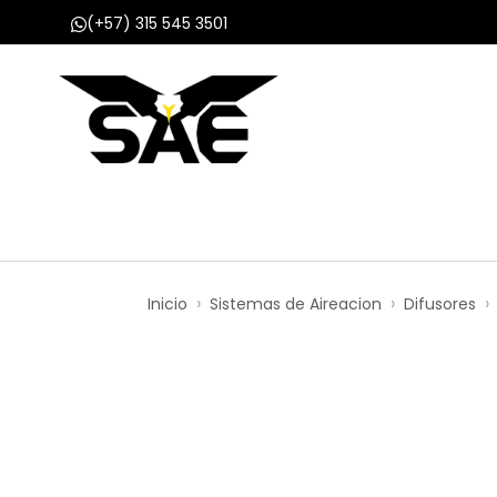
(+57) 315 545 3501
Inicio
Nosotros
Productos
Proyect
Inicio
Sistemas de Aireacion
Difusores