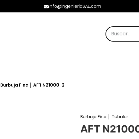
info@ingenieriaSAE.com
os Destacados
Burbuja Fina │ AFT N21000-2
Burbuja Fina │ Tubular
AFT N2100