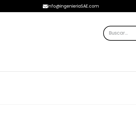
info@ingenieriaSAE.com
os Destacados