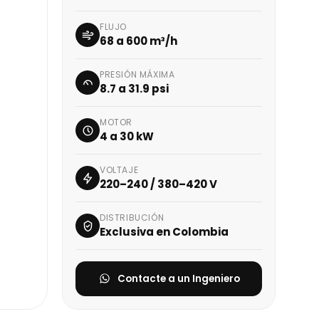
FLUJO
68 a 600 m³/h
PRESIÓN MÁXIMA
8.7 a 31.9 psi
MOTOR
4 a 30 kW
VOLTAJE
220–240 / 380–420 V
DISTRIBUCIÓN
Exclusiva en Colombia
Contacte a un Ingeniero