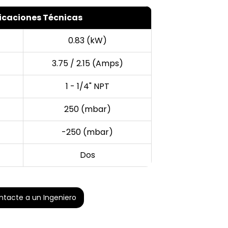
icaciones Técnicas
0.83 (kW)
3.75 / 2.15 (Amps)
1 - 1/4" NPT
250 (mbar)
-250 (mbar)
Dos
ntacte a un Ingeniero