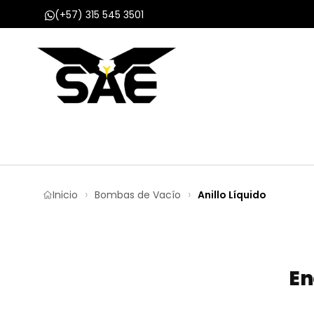
(+57) 315 545 3501
Inicio
Nosotros
Productos
Proyect
Inicio
Bombas de Vacío
Anillo Líquido
En
1 Etapa