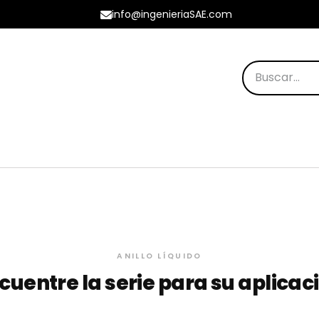
info@ingenieriaSAE.com
os Destacados
ANILLO LÍQUIDO
cuentre la serie para su aplicac
2 Etapas
Monoblock