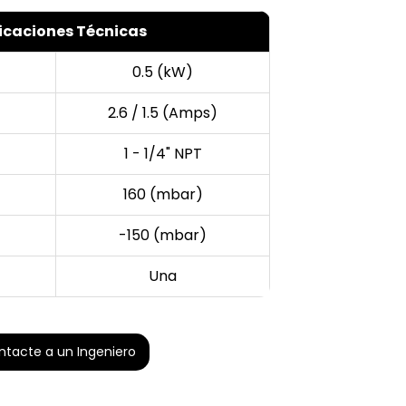
icaciones Técnicas
0.5 (kW)
2.6 / 1.5 (Amps)
1 - 1/4" NPT
160 (mbar)
-150 (mbar)
Una
ntacte a un Ingeniero