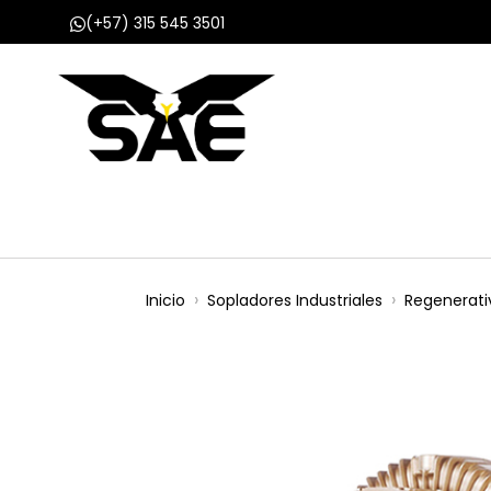
(+57) 315 545 3501
Inicio
Nosotros
Productos
Proyect
Inicio
Sopladores Industriales
Regenerati