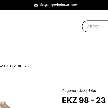
info@ingenieriaSAE.com
os Destacados
vos
EKZ 98 - 23
Regenerativo │ Ekko
EKZ 98 - 23