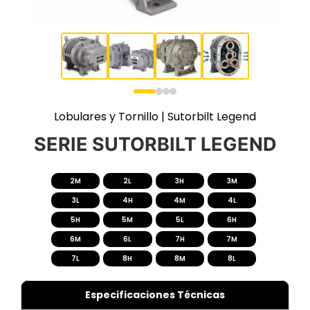
Lobulares y Tornillo | Sutorbilt Legend
SERIE SUTORBILT LEGEND
2M
2L
3H
3M
3L
4H
4M
4L
5H
5M
5L
6H
6M
6L
7H
7M
7L
8H
8M
8L
Especificaciones Técnicas